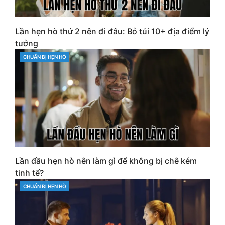
Lần hẹn hò thứ 2 nên đi đâu: Bỏ túi 10+ địa điểm lý
tưởng
CHUẨN BỊ HẸN HÒ
CATEGORIES
Lần đầu hẹn hò nên làm gì để không bị chê kém
tinh tế?
CHUẨN BỊ HẸN HÒ
CATEGORIES