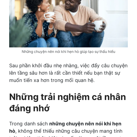
Những chuyện nên nói khi hẹn hò giúp tạo sự thấu hiểu
Sau phần khởi đầu nhẹ nhàng, việc đẩy câu chuyện
lên tầng sâu hơn là rất cần thiết nếu bạn thật sự
muốn tiến xa hơn trong mối quan hệ.
Những trải nghiệm cá nhân
đáng nhớ
Trong danh sách
những chuyện nên nói khi hẹn
hò
, không thể thiếu những câu chuyện mang tính