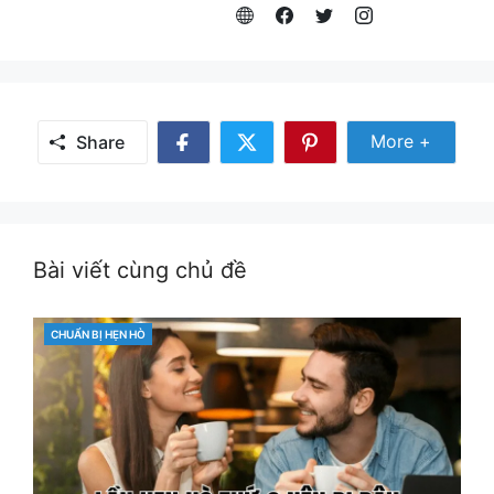
Share Mor
More +
Share
Share
Share
Share
on
on
on
Facebook
Twitter
Pinterest
Bài viết cùng chủ đề
CHUẨN BỊ HẸN HÒ
CATEGORIES