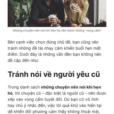
Những chuyện nên nói khi hẹn hò nên tránh những “vùng cấm”
Bên cạnh việc chọn đúng chủ đề, bạn cũng nên
tránh những đề tài nhạy cảm khiến buổi hẹn mất
điểm. Dưới đây là những vấn đền bạn không nên
đề cập đến như:
Tránh nói về người yêu cũ
Trong danh sách
những chuyện nên nói khi hẹn
hò
, thì chuyện cũ – đặc biệt là người cũ – nên được
xếp vào vùng cấm tuyệt đối. Dù bạn có vô tình
hay chủ ý nhắc đến, việc lôi quá khứ vào hiện tại
dễ khiến đối phương cảm thấy không thoải mái,