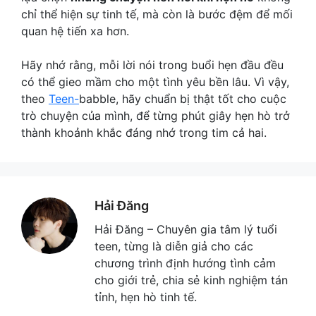
chỉ thể hiện sự tinh tế, mà còn là bước đệm để mối
quan hệ tiến xa hơn.
Hãy nhớ rằng, mỗi lời nói trong buổi hẹn đầu đều
có thể gieo mầm cho một tình yêu bền lâu. Vì vậy,
theo
Teen-
babble,
hãy chuẩn bị thật tốt cho cuộc
trò chuyện của mình, để từng phút giây hẹn hò trở
thành khoảnh khắc đáng nhớ trong tim cả hai.
Hải Đăng
Hải Đăng – Chuyên gia tâm lý tuổi
teen, từng là diễn giả cho các
chương trình định hướng tình cảm
cho giới trẻ, chia sẻ kinh nghiệm tán
tỉnh, hẹn hò tinh tế.