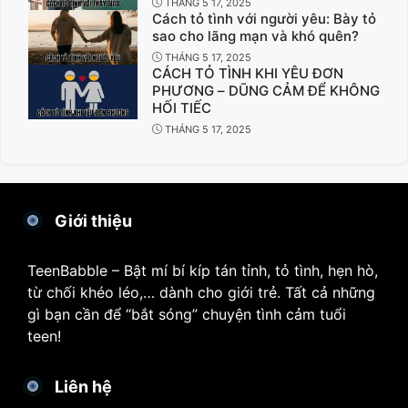
THÁNG 5 17, 2025
Cách tỏ tình với người yêu: Bày tỏ
sao cho lãng mạn và khó quên?
THÁNG 5 17, 2025
CÁCH TỎ TÌNH KHI YÊU ĐƠN
PHƯƠNG – DŨNG CẢM ĐỂ KHÔNG
HỐI TIẾC
THÁNG 5 17, 2025
Giới thiệu
TeenBabble – Bật mí bí kíp tán tỉnh, tỏ tình, hẹn hò,
từ chối khéo léo,… dành cho giới trẻ. Tất cả những
gì bạn cần để “bắt sóng” chuyện tình cảm tuổi
teen!
Liên hệ