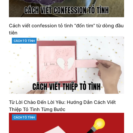
Cách viết confession tỏ tình “đốn tim” từ dòng đầu
tiên
CÁCH TỎ TÌNH
CATEGORIES
Từ Lời Chào Đến Lời Yêu: Hướng Dẫn Cách Viết
Thiệp Tỏ Tình Từng Bước
CÁCH TỎ TÌNH
CATEGORIES