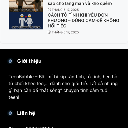
sao cho lãng mạn và khó quên?
THÁNG 5 17, 2025
CÁCH TỎ TÌNH KHI YÊU ĐƠN
PHƯƠNG – DŨNG CẢM ĐỂ KHÔNG
HỐI TIẾC
THÁNG 5 17, 2025
Giới thiệu
TeenBabble – Bật mí bí kíp tán tỉnh, tỏ tình, hẹn hò,
từ chối khéo léo,… dành cho giới trẻ. Tất cả những
gì bạn cần để “bắt sóng” chuyện tình cảm tuổi
teen!
Liên hệ