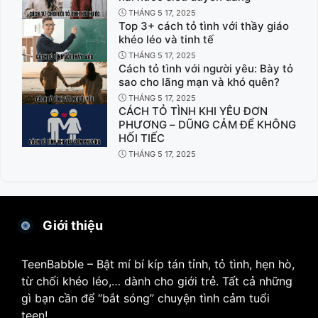
THÁNG 5 17, 2025
Top 3+ cách tỏ tình với thầy giáo
khéo léo và tinh tế
THÁNG 5 17, 2025
Cách tỏ tình với người yêu: Bày tỏ
sao cho lãng mạn và khó quên?
THÁNG 5 17, 2025
CÁCH TỎ TÌNH KHI YÊU ĐƠN
PHƯƠNG – DŨNG CẢM ĐỂ KHÔNG
HỐI TIẾC
THÁNG 5 17, 2025
Giới thiệu
TeenBabble – Bật mí bí kíp tán tỉnh, tỏ tình, hẹn hò,
từ chối khéo léo,… dành cho giới trẻ. Tất cả những
gì bạn cần để “bắt sóng” chuyện tình cảm tuổi
teen!