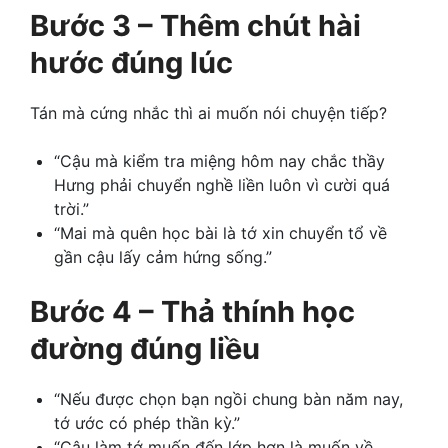
Bước 3 – Thêm chút hài
hước đúng lúc
Tán mà cứng nhắc thì ai muốn nói chuyện tiếp?
“Cậu mà kiểm tra miệng hôm nay chắc thầy
Hưng phải chuyển nghề liền luôn vì cười quá
trời.”
“Mai mà quên học bài là tớ xin chuyển tổ về
gần cậu lấy cảm hứng sống.”
Bước 4 – Thả thính học
đường đúng liều
“Nếu được chọn bạn ngồi chung bàn năm nay,
tớ ước có phép thần kỳ.”
“Cậu làm tớ muốn đến lớp hơn là muốn về