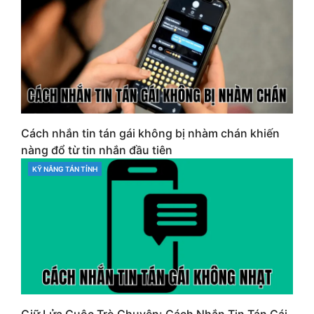
Cách nhắn tin tán gái không bị nhàm chán khiến
nàng đổ từ tin nhắn đầu tiên
KỸ NĂNG TÁN TỈNH
CATEGORIES
Giữ Lửa Cuộc Trò Chuyện: Cách Nhắn Tin Tán Gái