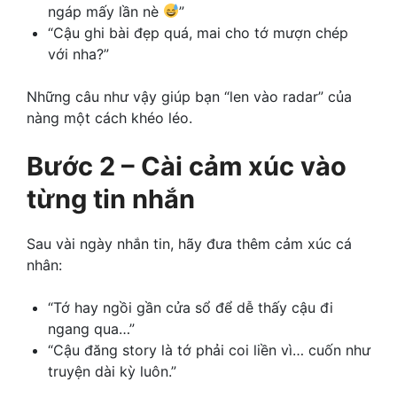
ngáp mấy lần nè
”
“Cậu ghi bài đẹp quá, mai cho tớ mượn chép
với nha?”
Những câu như vậy giúp bạn “len vào radar” của
nàng một cách khéo léo.
Bước 2 – Cài cảm xúc vào
từng tin nhắn
Sau vài ngày nhắn tin, hãy đưa thêm cảm xúc cá
nhân:
“Tớ hay ngồi gần cửa sổ để dễ thấy cậu đi
ngang qua…”
“Cậu đăng story là tớ phải coi liền vì… cuốn như
truyện dài kỳ luôn.”