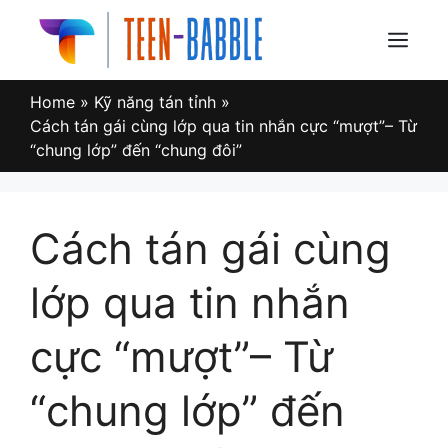
Skip
to
Menu
content
Home
»
Kỹ năng tán tỉnh
»
Cách tán gái cùng lớp qua tin nhắn cực “mượt”– Từ
“chung lớp” đến “chung đôi”
Cách tán gái cùng
lớp qua tin nhắn
cực “mượt”– Từ
“chung lớp” đến