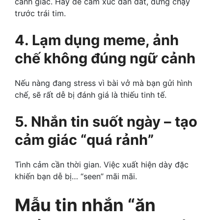
cảnh giác. Hãy để cảm xúc dẫn dắt, đừng chạy
trước trái tim.
4. Lạm dụng meme, ảnh
chế không đúng ngữ cảnh
Nếu nàng đang stress vì bài vở mà bạn gửi hình
chế, sẽ rất dễ bị đánh giá là thiếu tinh tế.
5. Nhắn tin suốt ngày – tạo
cảm giác “quá rảnh”
Tình cảm cần thời gian. Việc xuất hiện dày đặc
khiến bạn dễ bị… “seen” mãi mãi.
Mẫu tin nhắn “ăn