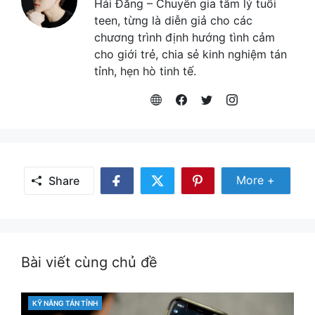
Hải Đăng – Chuyên gia tâm lý tuổi
teen, từng là diễn giả cho các
chương trình định hướng tình cảm
cho giới trẻ, chia sẻ kinh nghiệm tán
tỉnh, hẹn hò tinh tế.
Share Mor
More +
Share
Share
Share
Share
on
on
on
Facebook
Twitter
Pinterest
Bài viết cùng chủ đề
KỸ NĂNG TÁN TỈNH
CATEGORIES