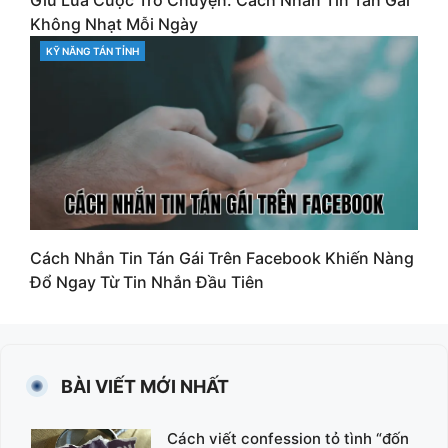
Không Nhạt Mỗi Ngày
KỸ NĂNG TÁN TỈNH
CATEGORIES
Cách Nhắn Tin Tán Gái Trên Facebook Khiến Nàng
Đổ Ngay Từ Tin Nhắn Đầu Tiên
BÀI VIẾT MỚI NHẤT
Cách viết confession tỏ tình “đốn