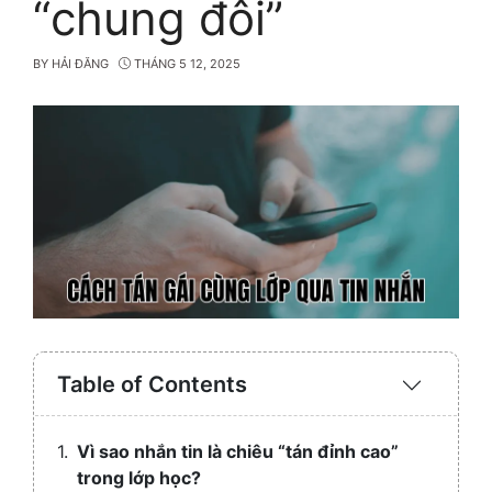
“chung đôi”
BY
HẢI ĐĂNG
THÁNG 5 12, 2025
Table of Contents
Expand
/
Collaps
Vì sao nhắn tin là chiêu “tán đỉnh cao”
trong lớp học?