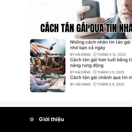
Những cách nhắn tin tán gái 
nhớ bạn cả ngày
BY
HẢI ĐĂNG
THÁNG 5 12, 2025
Cách tán gái hơn tuổi bằng t
nàng rung động
BY
HẢI ĐĂNG
THÁNG 5 9, 2025
Cách tán gái chảnh qua tin 
BY
HẢI ĐĂNG
THÁNG 5 9, 2025
Giới thiệu