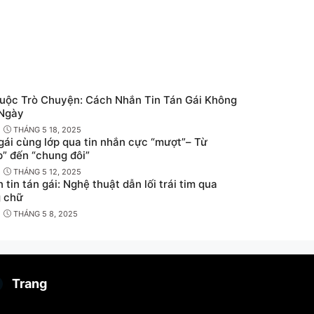
uộc Trò Chuyện: Cách Nhắn Tin Tán Gái Không
 Ngày
THÁNG 5 18, 2025
gái cùng lớp qua tin nhắn cực “mượt”– Từ
p” đến “chung đôi”
THÁNG 5 12, 2025
tin tán gái: Nghệ thuật dẫn lối trái tim qua
g chữ
THÁNG 5 8, 2025
Trang