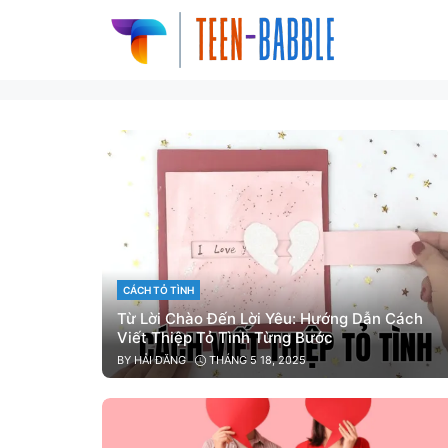
Skip
to
content
CÁCH TỎ TÌNH
CATEGORIES
Từ Lời Chào Đến Lời Yêu: Hướng Dẫn Cách
Viết Thiệp Tỏ Tình Từng Bước
BY
HẢI ĐĂNG
THÁNG 5 18, 2025